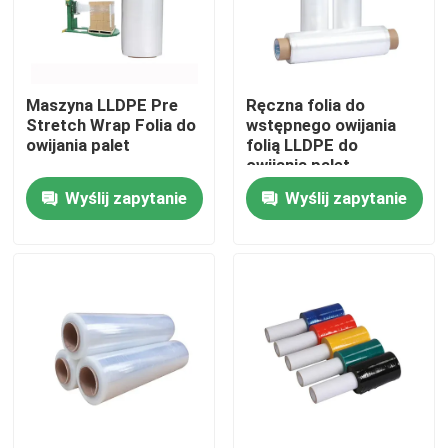
O nas
Maszyna LLDPE Pre
Ręczna folia do
Wycieczka po fabryce
Stretch Wrap Folia do
wstępnego owijania
owijania palet
folią LLDPE do
owijania palet
Kontrola jakości
Wyślij zapytanie
Wyślij zapytanie
Skontaktuj się z nami
Aktualności
Sprawy
Taśma pakowa BOPP