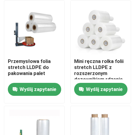
Przemysłowa folia
Mini ręczna rolka folii
stretch LLDPE do
stretch LLDPE z
pakowania palet
rozszerzonym
dozownikiem rdzenia
papieru
Wyślij zapytanie
Wyślij zapytanie
Dom
Produkty
Filmy