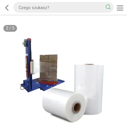
2
/
5