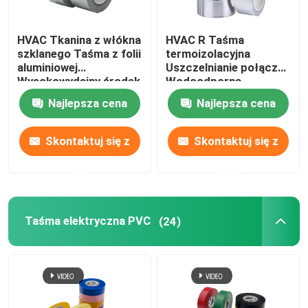
HVAC Tkanina z włókna
HVAC R Taśma
szklanego Taśma z folii
termoizolacyjna
aluminiowej
Uszczelnianie połączeń
Wysokowydajny środek
Wodoodporna
zmniejszający palność
uszczelka Taśma
Najlepsza cena
Najlepsza cena
samoprzylepna z folii
aluminiowej Sliver
Skontaktuj się z
Skontaktuj się z
nami
nami
Dom
Taśma elektryczna PVC
(24)
Produkty
Filmy