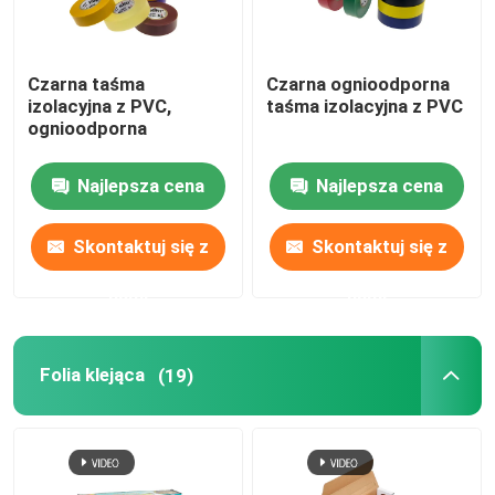
O nas
Czarna taśma
Czarna ognioodporna
izolacyjna z PVC,
taśma izolacyjna z PVC
ognioodporna
Wycieczka po fabryce
Najlepsza cena
Najlepsza cena
Kontrola jakości
Skontaktuj się z
Skontaktuj się z
Skontaktuj się z nami
nami
nami
Aktualności
Folia klejąca
(19)
Sprawy
Taśma pakowa BOPP