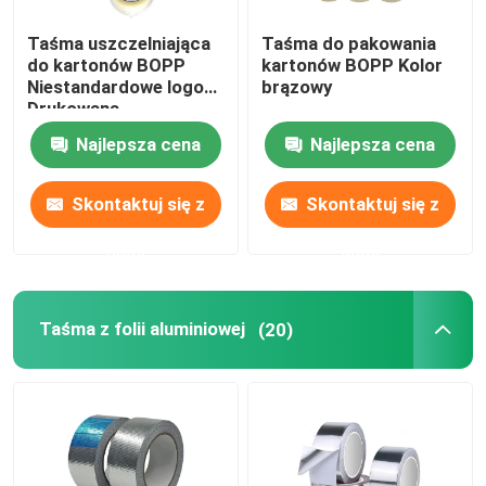
Taśma uszczelniająca
Taśma do pakowania
do kartonów BOPP
kartonów BOPP Kolor
Niestandardowe logo
brązowy
Drukowana
przezroczysta
Najlepsza cena
Najlepsza cena
brązowa taśma BOPP
Skontaktuj się z
Skontaktuj się z
nami
nami
Taśma z folii aluminiowej
(20)