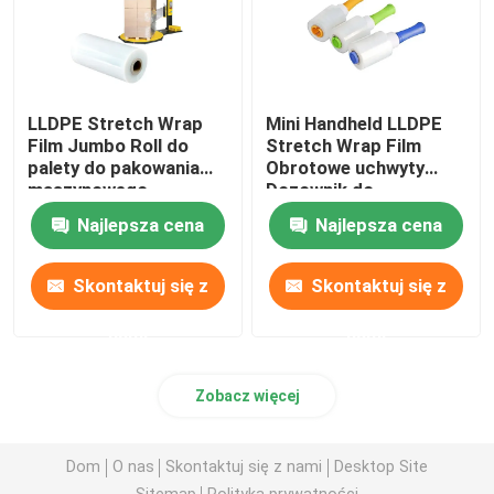
Taśma maskująca
Taśma tekstylna
LLDPE Stretch Wrap
Mini Handheld LLDPE
Film Jumbo Roll do
Stretch Wrap Film
palety do pakowania
Obrotowe uchwyty
maszynowego
Dozownik do
Taśma dwustronna
pakowania kartonów
Najlepsza cena
Najlepsza cena
Taśma do znakowania nawierzchni
Skontaktuj się z
Skontaktuj się z
Taśma do znakowania podłóg
nami
nami
Zobacz więcej
Taśma teflonowa PTFE do uszczelniania gwintów
Dom
O nas
Skontaktuj się z nami
Desktop Site