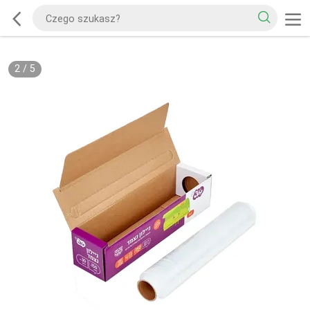
2
/
5