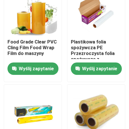
O nas
Wycieczka po fabryce
Food Grade Clear PVC
Plastikowa folia
Cling Film Food Wrap
spożywcza PE
Kontrola jakości
Film do maszyny
Przezroczysta folia
spożywcza z
suwakiem
Wyślij zapytanie
Wyślij zapytanie
Skontaktuj się z nami
Aktualności
Sprawy
Taśma pakowa BOPP