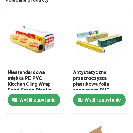
Niestandardowa
Antystatyczna
miękka PE PVC
przezroczysta
Kitchen Cling Wrap
plastikowa folia
Food Grade Plastic
spożywcza PVC
Dom
Fresh Keeping Cling
Kompostowalna folia
Wyślij zapytanie
Wyślij zapytanie
Film With Cutter
samoprzylepna z
nożem
Produkty
Filmy